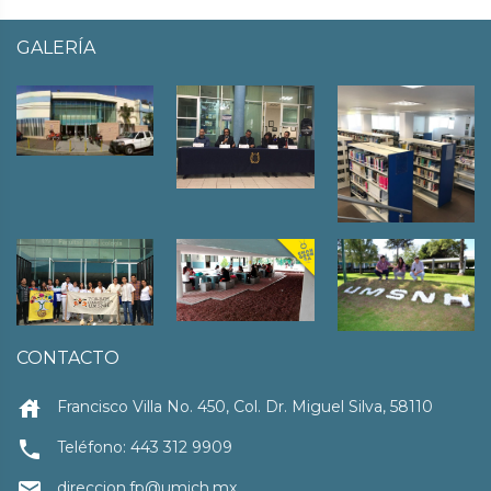
GALERÍA
CONTACTO
house
Francisco Villa No. 450, Col. Dr. Miguel Silva, 58110
local_phone
Teléfono: 443 312 9909
email
direccion.fp@umich.mx