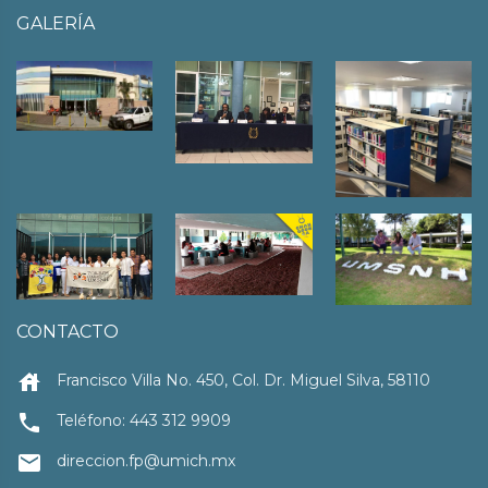
GALERÍA
CONTACTO
house
Francisco Villa No. 450, Col. Dr. Miguel Silva, 58110
local_phone
Teléfono: 443 312 9909
email
direccion.fp@umich.mx