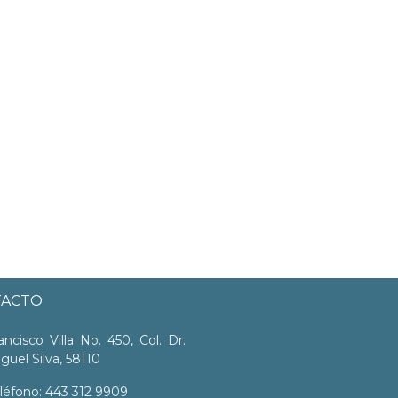
TACTO
ancisco Villa No. 450, Col. Dr.
guel Silva, 58110
léfono: 443 312 9909