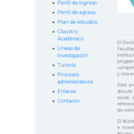
Perfil de ingreso
Perfil de egreso
Plan de estudios
Claustro
Académico
El Doct
Líneas de
Faculta
institu
investigación
program
Tutoría
completo
y otra e
Procesos
administrativos
Este pr
discutir
Enlaces
social,
Contacto
reflexiv
las cien
El Núcl
e inves
Nicolás