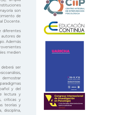
stituciones
mayoría son
cimiento de
nal Docente.
 diferentes
 y autores de
igio. Además
provenientes
uales medien
s deberá ser
icoanálisis,
á demostrar
 paradigmas
pañol y del
e lectura y
, críticas y
s teorías y
disciplina,