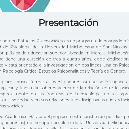
Presentación
orado en Estudios Psicosociales es un programa de posgrado ofr
d de Psicología de la Universidad Michoacana de San Nicolás 
ción pública de educación superior ubicada en Morelia, Michoacán
a tiene una duración de tres a cuatro años, exige dedicació
 y está orientado a la investigación en dos líneas: una en Psico
n Psicología Crítica, Estudios Psicoanalíticos y Teoría de Género.
ograma busca formar a investigadores(as) que sean capaces 
, aplicar y transmitir saberes acerca de la relación entre lo psic
 especialmente en las fronteras de la psicología, en sus apr
as a la sociedad y en sus relaciones transdisciplinarias e interdisci
cias sociales.
eo Académico Básico del programa está constituido por diez pr
tigadores(as) de tiempo completo de la Universidad Michoa
 de Hidalgo. Todos(as) ellos(as) poseen el grado de doctor