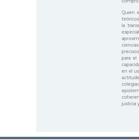
comprom
Quien e
teóricos
la tran
especial
aproxima
ciencia
precisos
para el
capacida
en el u
actitud
colegia
epistem
coheren
justicia