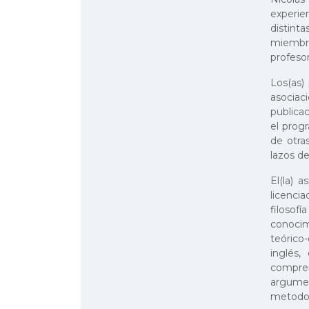
experie
distint
miembro
profesor
Los(as)
asociaci
publica
el prog
de otra
lazos de
El(la) 
licencia
filoso
conocim
teórico
inglés,
compren
argumen
metodol