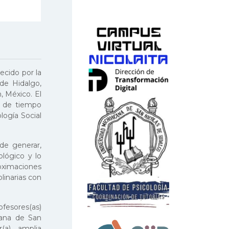
ecido por la
de Hidalgo,
, México. El
n de tiempo
logía Social
de generar,
ológico y lo
oximaciones
plinarias con
ofesores(as)
cana de San
(a), amplia