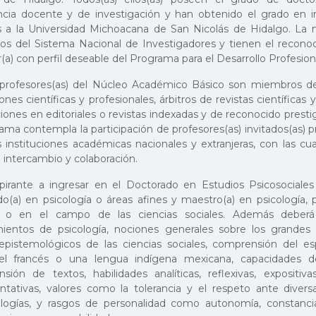
ncia docente y de investigación y han obtenido el grado en in
as a la Universidad Michoacana de San Nicolás de Hidalgo. La 
s del Sistema Nacional de Investigadores y tienen el recono
(a) con perfil deseable del Programa para el Desarrollo Profesio
 profesores(as) del Núcleo Académico Básico son miembros de
ones científicas y profesionales, árbitros de revistas científicas
ciones en editoriales o revistas indexadas y de reconocido prest
rama contempla la participación de profesores(as) invitados(as) 
s instituciones académicas nacionales y extranjeras, con las c
 intercambio y colaboración.
aspirante a ingresar en el Doctorado en Estudios Psicosociale
do(a) en psicología o áreas afines y maestro(a) en psicología, ps
fía o en el campo de las ciencias sociales. Además deber
ientos de psicología, nociones generales sobre los grandes
-epistemológicos de las ciencias sociales, comprensión del es
 el francés o una lengua indígena mexicana, capacidades d
sión de textos, habilidades analíticas, reflexivas, expositivas
tativas, valores como la tolerancia y el respeto ante diversa
ogías, y rasgos de personalidad como autonomía, constancia, 