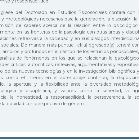
iso y responsabilidad.
grese del Doctorado en Estudios Psicosociales contará con l
 y metodológicos necesarios para la generación, la discusión, la 
smisión de saberes acerca de la relación entre lo psicológico 
mente en las fronteras de la psicología con otras áreas y discipl
ciones reflexivas a la sociedad y en sus diálogos interdisciplina
s sociales. De manera más puntual, el(la) egresado(a) tendrá c
, amplios y profundos en el campo de los estudios psicosociales,
 análisis de fenómenos en los que se relacionan lo psicológico 
des críticas, autocríticas, reflexivas, argumentativas y expositiv
so de las nuevas tecnologías y en la investigación bibliográfica
es como el interés en el aprendizaje continuo, la disposición
do, la apertura y la flexibilidad ante la diversidad metodológi
ológica y disciplinaria, y valores como la seriedad, la rigu
cia, la honestidad, la responsabilidad, la perseverancia, la sol
 y la equidad con perspectiva de género.