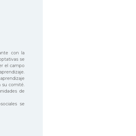
ante con la
optativas se
er el campo
aprendizaje.
aprendizaje
a su comité.
unidades de
sociales se