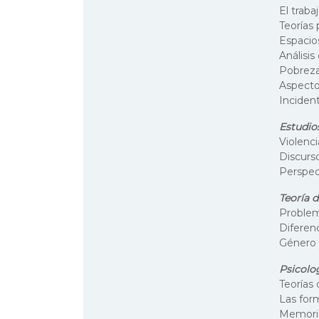
El traba
Teorías 
Espacios
Análisis
Pobreza
Aspectos
Incident
Estudios
Violenci
Discurs
Perspect
Teoría 
Problemá
Diferen
Género 
Psicolog
Teorías 
Las for
Memoria,