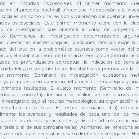
ado en Estudios Psicosociales. El primer momento (Se
gación: el proyecto doctoral) ofrece una introducción a la inve
s sociales, así como una revisión y valoración del quehacer inve
udios psicosociales. Este primer momento cierra con la elab
lo de investigación que orientará el curso del proyecto.
o (Seminarios de investigación: documentación, argum
ón; cuestiones epistemológicas; cuestiones teóricas) exige la
ado del arte en la problemática asumida como vector del 
gación, el establecimiento de un marco teórico que delimite las
ades de profundización conceptual, la indicación de correl
 metodológico congruente con los objetivos y premisas de la in
cer momento (Seminario de investigación: cuestiones meto
ra ya una puesta en operación del proceso metodológico y una
primeros resultados. El cuarto momento (Seminario de inv
ntación concreta) demanda el análisis de los últimos res
 investigativo bajo el recurso metodológico, su organización e
structura de la tesis. En estos seminarios el(la) estudi
lmente los avances y resultados de cada uno de los m
os, ante los demás participantes, y discute artículos relacio
 tesis o el de sus compañeros(as). Asimismo, se reflexiona ac
tes metodologías necesarias para su diseño de investigación. Ha