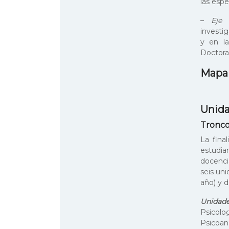
las espe
–
Eje 
investig
y en la
Doctora
Mapa 
Unida
Tronc
La fina
estudi
docenci
seis un
año) y 
Unidade
Psicolo
Psicoaná