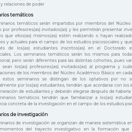
 y relaciones de poder
rios temáticos
inarios temáticos serán impartidos por miembros del Núcle
 por profesores(as) invitados(as) y les permitirán presentar inv
les que ellos(as) mismos(as) estén realizando o hayan realiza
tes y actuales para el campo de los estudios psicosociales y qu
rés de los(as) estudiantes inscritos(as) en el Doctorado 
ciales. Los seminarios temáticos serán los mismos para toda
onal, pero serán diferentes para las distintas cohortes, pues va
 sean los(as) profesores(as) invitados(as) al programa y cuál
gaciones de los miembros del Núcleo Académico Básico en ca
 estos seminarios se distingan de los optativos por no s
ualmente por los(as) estudiantes, tendrán que acordarse con los 
neración de estudiantes y deberán elegirse después de haberla
inarios temáticos tendrán que familiarizar a los(as) estudia
cia concreta de la investigación en el campo de los estudios psi
rios de investigación
inarios de investigación se organizan de manera sistemática e
 momentos del trayecto investigativo en la formación que