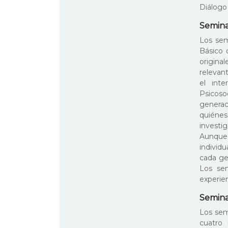
Diálogo
Semina
Los sem
Básico o
origina
relevan
el inte
Psicoso
generaci
quiénes
investi
Aunque
individ
cada ge
Los sem
experien
Semina
Los sem
cuatro