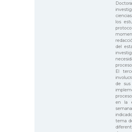
Doctor
investi
ciencia
los est
protoco
moment
redacci
del est
investi
necesid
proceso
El ter
involuc
de sus 
impleme
proceso
en la e
semana
indicad
tema de
diferen