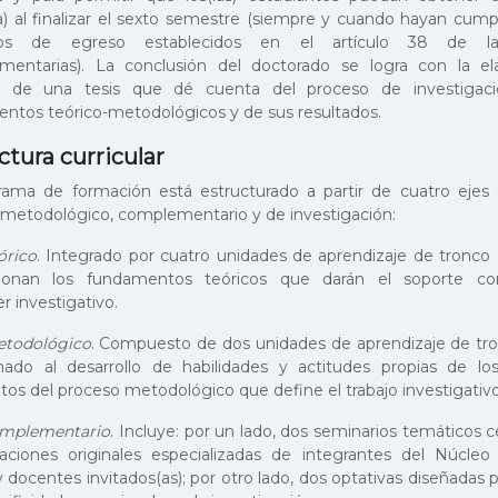
a) al finalizar el sexto semestre (siempre y cuando hayan cump
itos de egreso establecidos en el artículo 38 de l
entarias). La conclusión del doctorado se logra con la el
a de una tesis que dé cuenta del proceso de investigaci
ntos teórico-metodológicos y de sus resultados.
ctura curricular
rama de formación está estructurado a partir de cuatro ejes c
, metodológico, complementario y de investigación:
órico
. Integrado por cuatro unidades de aprendizaje de tronc
cionan los fundamentos teóricos que darán el soporte con
r investigativo.
etodológico
. Compuesto de dos unidades de aprendizaje de t
nado al desarrollo de habilidades y actitudes propias de los
s del proceso metodológico que define el trabajo investigativo
omplementario
. Incluye: por un lado, dos seminarios temáticos 
gaciones originales especializadas de integrantes del Núcle
 docentes invitados(as); por otro lado, dos optativas diseñadas 