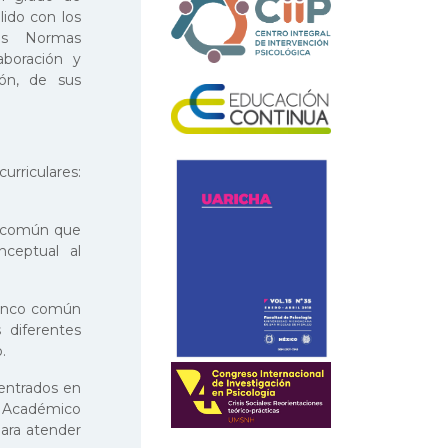
lido con los
as Normas
aboración y
ón, de sus
urriculares:
o común que
ceptual al
ronco común
 diferentes
.
centrados en
o Académico
para atender