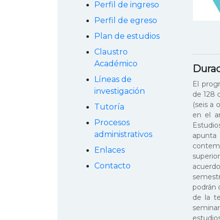
Perfil de ingreso
Perfil de egreso
Plan de estudios
Claustro
Académico
Durac
Líneas de
El prog
investigación
de 128 
(seis a
Tutoría
en el a
Procesos
Estudio
administrativos
apunta
contemp
Enlaces
superio
Contacto
acuerdo
semestr
podrán 
de la t
seminar
estudio