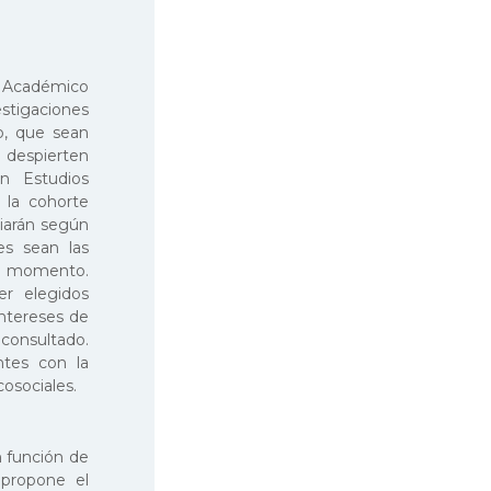
o Académico
estigaciones
do, que sean
e despierten
en Estudios
 la cohorte
riarán según
es sean las
da momento.
er elegidos
intereses de
 consultado.
ntes con la
cosociales.
n función de
 propone el