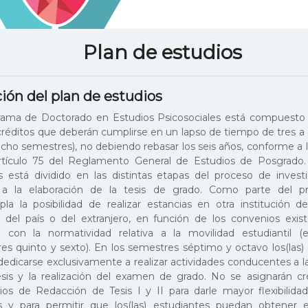
Plan de estudios
ión del plan de estudios
rama de Doctorado en Estudios Psicosociales está compuesto 
créditos que deberán cumplirse en un lapso de tiempo de tres a
 ocho semestres), no debiendo rebasar los seis años, conforme a 
rtículo 75 del Reglamento General de Estudios de Posgrado.
s está dividido en las distintas etapas del proceso de invest
 a la elaboración de la tesis de grado. Como parte del p
la la posibilidad de realizar estancias en otra institución d
r del país o del extranjero, en función de los convenios exis
 con la normatividad relativa a la movilidad estudiantil (
es quinto y sexto). En los semestres séptimo y octavo los(las)
dedicarse exclusivamente a realizar actividades conducentes a l
esis y la realización del examen de grado. No se asignarán cr
ios de Redacción de Tesis I y II para darle mayor flexibilida
s y para permitir que los(las) estudiantes puedan obtener 