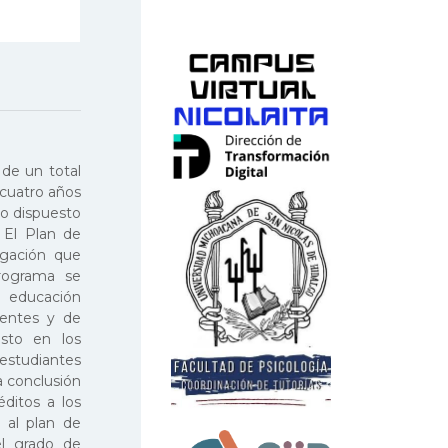
de un total
 cuatro años
lo dispuesto
 El Plan de
igación que
rograma se
e educación
tentes y de
esto en los
 estudiantes
a conclusión
éditos a los
d al plan de
el grado de