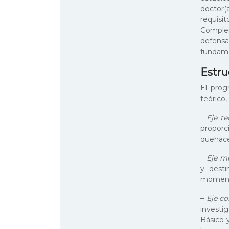
doctor(
requis
Complem
defens
fundame
Estru
El prog
teórico
–
Eje te
propor
quehace
–
Eje m
y desti
momento
–
Eje c
investi
Básico y