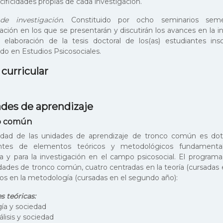
cificidades propias de cada investigación.
de investigación
. Constituido por ocho seminarios seme
ación en los que se presentarán y discutirán los avances en la i
 elaboración de la tesis doctoral de los(as) estudiantes insc
do en Estudios Psicosociales.
curricular
des de aprendizaje
o común
lidad de las unidades de aprendizaje de tronco común es dotar
antes de elementos teóricos y metodológicos fundamental
a y para la investigación en el campo psicosocial. El program
idades de tronco común, cuatro centradas en la teoría (cursadas 
dos en la metodología (cursadas en el segundo año):
s teóricas:
gía y sociedad
lisis y sociedad