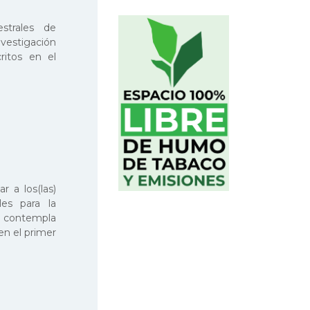
strales de
nvestigación
ritos en el
 a los(las)
es para la
a contempla
en el primer