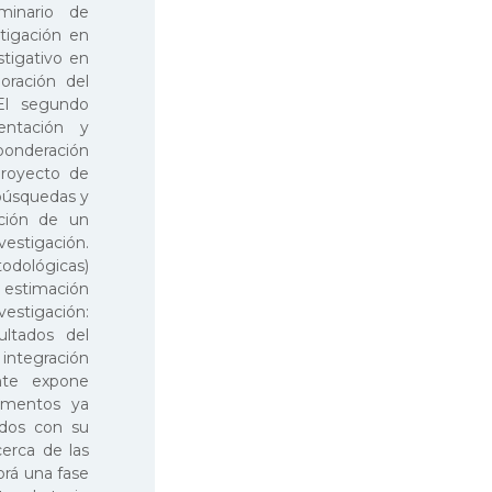
minario de
stigación en
stigativo en
oración del
 El segundo
entación y
 ponderación
proyecto de
 búsquedas y
ación de un
vestigación.
dológicas)
 estimación
estigación:
ultados del
 integración
ante expone
omentos ya
nados con su
erca de las
brá una fase