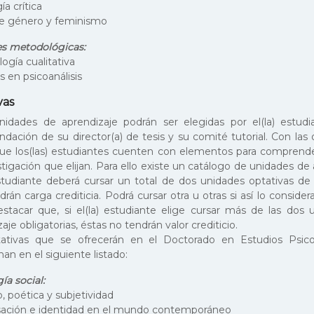
ía crítica
de género y feminismo
s metodológicas:
ogía cualitativa
 en psicoanálisis
vas
nidades de aprendizaje podrán ser elegidas por el(la) estudi
dación de su director(a) de tesis y su comité tutorial. Con las 
ue los(las) estudiantes cuenten con elementos para comprend
tigación que elijan. Para ello existe un catálogo de unidades de 
tudiante deberá cursar un total de dos unidades optativas de 
rán carga crediticia. Podrá cursar otra u otras si así lo consider
stacar que, si el(la) estudiante elige cursar más de las dos 
aje obligatorias, éstas no tendrán valor crediticio.
ativas que se ofrecerán en el Doctorado en Estudios Psico
n en el siguiente listado:
ía social:
, poética y subjetividad
ación e identidad en el mundo contemporáneo