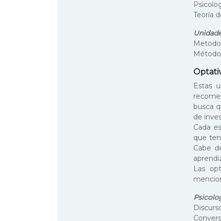
Psicolog
Teoría 
Unidade
Metodol
Métodos
Optati
Estas u
recomen
busca q
de inves
Cada es
que tend
Cabe de
aprendiz
Las opt
menciona
Psicolog
Discurso
Convers