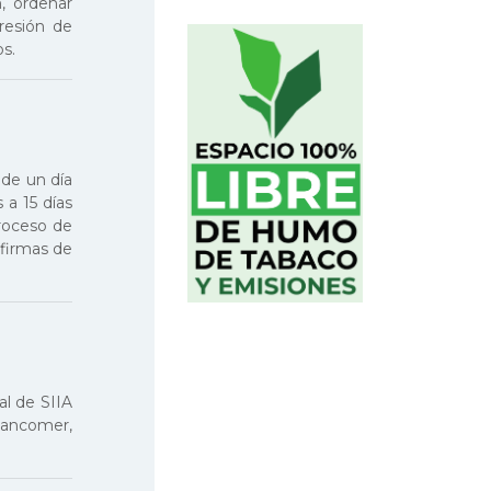
, ordenar
resión de
s.
 de un día
 a 15 días
roceso de
 firmas de
al de SIIA
 Bancomer,