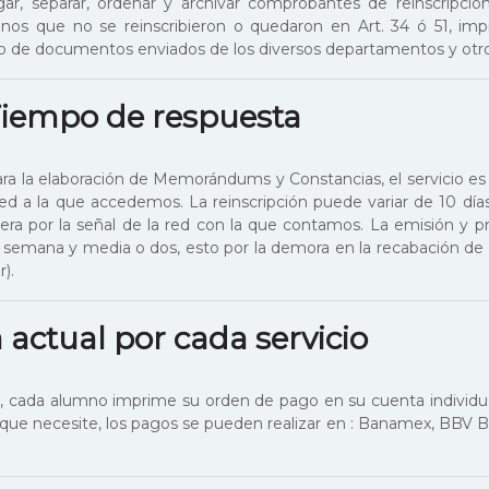
gar, separar, ordenar y archivar comprobantes de reinscripción
umnos que no se reinscribieron o quedaron en Art. 34 ó 51, imp
ivo de documentos enviados de los diversos departamentos y otro
iempo de respuesta
para la elaboración de Memorándums y Constancias, el servicio es
 red a la que accedemos. La reinscripción puede variar de 10 días
ra por la señal de la red con la que contamos. La emisión y p
a semana y media o dos, esto por la demora en la recabación de
r).
 actual por cada servicio
do, cada alumno imprime su orden de pago en su cuenta individu
 que necesite, los pagos se pueden realizar en : Banamex, BBV