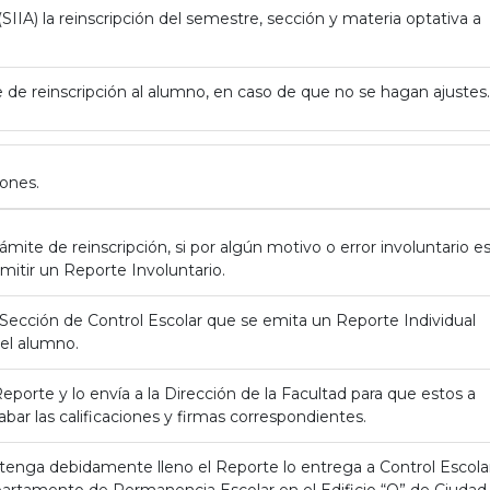
(SIIA) la reinscripción del semestre, sección y materia optativa a
de reinscripción al alumno, en caso de que no se hagan ajustes.
iones.
rámite de reinscripción, si por algún motivo o error involuntario e
emitir un Reporte Involuntario.
 la Sección de Control Escolar que se emita un Reporte Individual
del alumno.
Reporte y lo envía a la Dirección de la Facultad para que estos a
bar las calificaciones y firmas correspondientes.
 tenga debidamente lleno el Reporte lo entrega a Control Escola
partamento de Permanencia Escolar en el Edificio “Q” de Ciudad