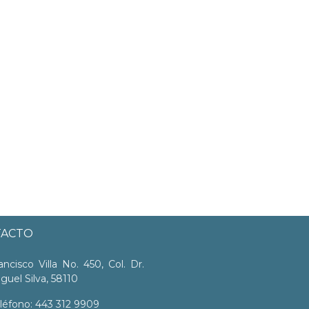
TACTO
ancisco Villa No. 450, Col. Dr.
guel Silva, 58110
léfono: 443 312 9909