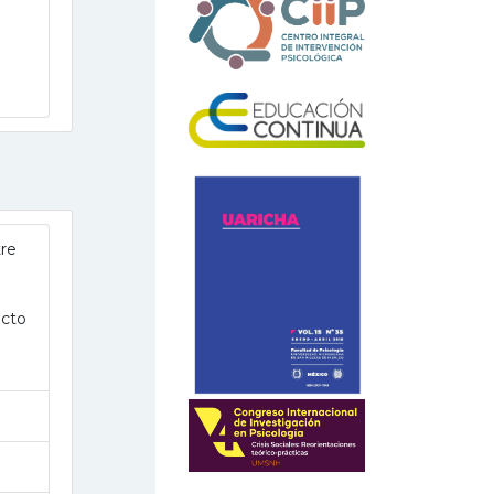
tre
acto