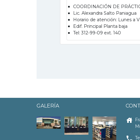
COORDINACIÓN DE PRÁCTIC
Lic. Alexandra Salto Paniagua
Horario de atención: Lunes a V
Edif. Principal Planta baja
Tel: 312-99-09 ext. 140
GALERÍA
CON
house
Fr
Mi
local_phone
Te