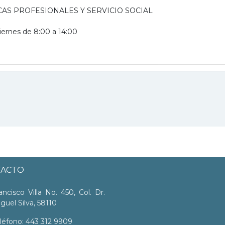
AS PROFESIONALES Y SERVICIO SOCIAL
iernes de 8:00 a 14:00
TACTO
ancisco Villa No. 450, Col. Dr.
guel Silva, 58110
léfono: 443 312 9909