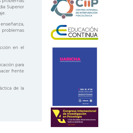
os problemas
dia Superior
je.
 enseñanza,
de problemas
acción en el
icación para
hacer frente
áctica de la