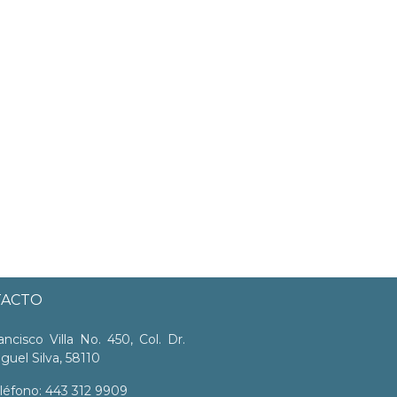
TACTO
ancisco Villa No. 450, Col. Dr.
guel Silva, 58110
léfono: 443 312 9909