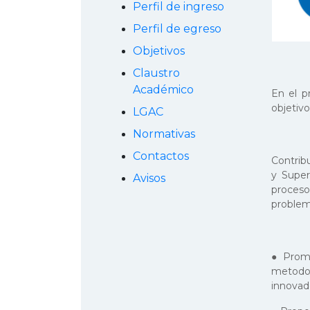
Perfil de ingreso
Perfil de egreso
Objetivos
Claustro
Académico
En el p
objetivo
LGAC
Normativas
Contactos
Contribu
y Super
Avisos
proces
problemá
● Promo
metodo
innovado