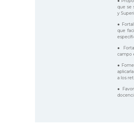
● Propo
que se 
y Superi
● Forta
que fac
específi
● Forta
campo e
● Fomen
aplicar
a los re
● Favor
docencia