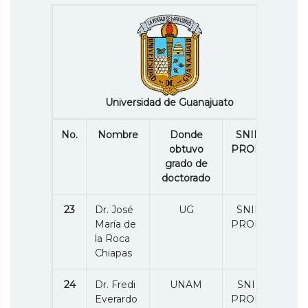
Universidad de Guanajuato
No.
Nombre
Donde
SNII /P.
obtuvo
PRODEP
grado de
doctorado
23
Dr. José
UG
SNII 2 /
María de
PRODEP
la Roca
Chiapas
24
Dr. Fredi
UNAM
SNII 1 /
Everardo
PRODEP