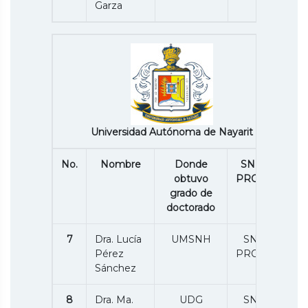
Garza
Universidad Autónoma de Nayarit
No.
Nombre
Donde
SNII /P.
obtuvo
PRODEP
grado de
doctorado
7
Dra. Lucía
UMSNH
SNII 1/
Pérez
PRODEP
Sánchez
8
Dra. Ma.
UDG
SNII 1/