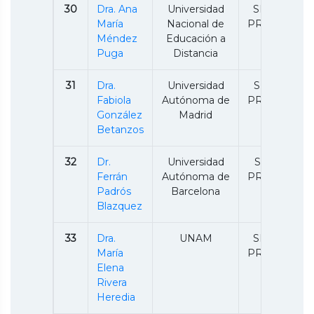
30
Dra. Ana
Universidad
SNII 2 /
María
Nacional de
PRODEP
Méndez
Educación a
Puga
Distancia
31
Dra.
Universidad
SNII 1 /
Fabiola
Autónoma de
PRODEP
González
Madrid
Betanzos
32
Dr.
Universidad
SNII 2/
Ferrán
Autónoma de
PRODEP
Padrós
Barcelona
Blazquez
33
Dra.
UNAM
SNII 3 /
María
PRODEP
Elena
Rivera
Heredia