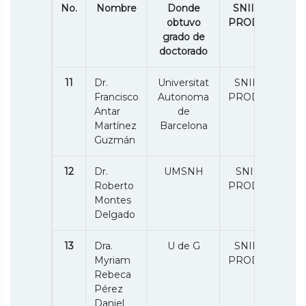
No.
Nombre
Donde
SNII /P.
obtuvo
PRODEP
grado de
doctorado
11
Dr.
Universitat
SNII 1 /
Francisco
Autonoma
PRODEP
Antar
de
Martínez
Barcelona
Guzmán
12
Dr.
UMSNH
SNII 1/
Roberto
PRODEP
Montes
Delgado
13
Dra.
U de G
SNII 1 /
Myriam
PRODEP
Rebeca
Pérez
Daniel