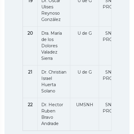
19
Dr. Oscar
U de G
SNII 1 /
Ulises
PRODEP
Reynoso
González
20
Dra. María
U de G
SNII 1 /
de los
PRODEP
Dolores
Valadez
Sierra
21
Dr. Christian
U de G
SNII 1 /
Israel
PRODEP
Huerta
Solano
22
Dr. Hector
UMSNH
SNII 1 /
Ruben
PRODEP
Bravo
Andrade