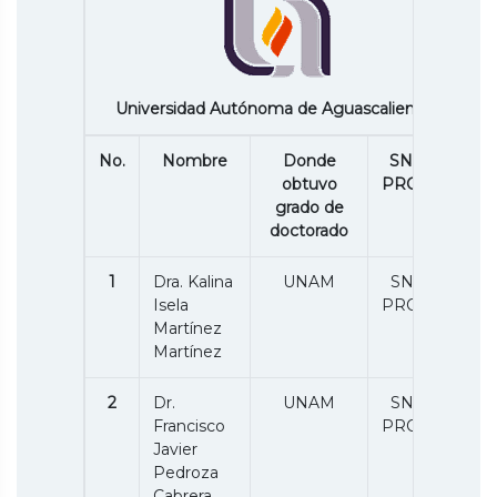
Universidad Autónoma de Aguascalientes
No.
Nombre
Donde
SNII /P.
obtuvo
PRODEP
grado de
doctorado
1
Dra. Kalina
UNAM
SNII 3 /
Isela
PRODEP
Martínez
Martínez
2
Dr.
UNAM
SNII 2 /
Francisco
PRODEP
Javier
Pedroza
Cabrera