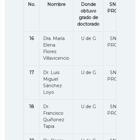
No.
Nombre
Donde
SNII /P.
obtuvo
PRODEP
grado de
doctorado
16
Dra. María
U de G
SNII 1 /
Elena
PRODEP
Flores
Villavicencio
17
Dr. Luis
U de G
SNII 1 /
Miguel
PRODEP
Sánchez
Loyo
18
Dr.
U de G
SNII 1 /
Francisco
PRODEP
Quiñonez
Tapia