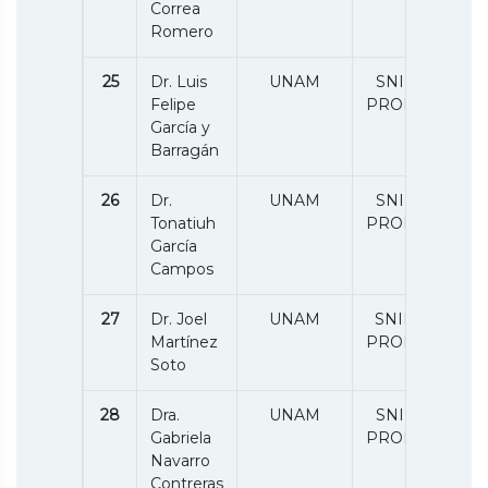
Correa
Romero
25
Dr. Luis
UNAM
SNII 1 /
Felipe
PRODEP
García y
Barragán
26
Dr.
UNAM
SNII 1 /
Tonatiuh
PRODEP
García
Campos
27
Dr. Joel
UNAM
SNII 2 /
Martínez
PRODEP
Soto
28
Dra.
UNAM
SNII 1 /
Gabriela
PRODEP
Navarro
Contreras