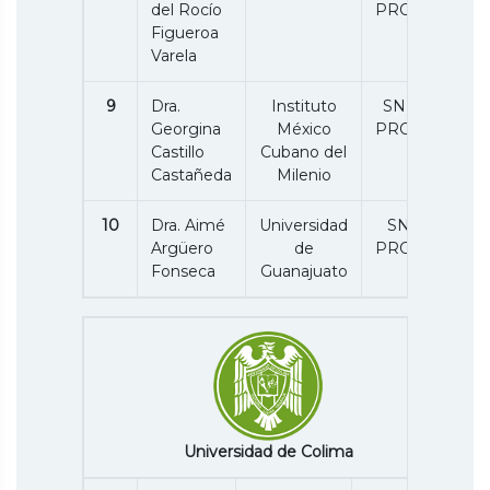
del Rocío
PRODEP
Figueroa
Varela
9
Dra.
Instituto
SNII C /
Georgina
México
PRODEP
Castillo
Cubano del
Castañeda
Milenio
10
Dra. Aimé
Universidad
SNII 1/
Argüero
de
PRODEP
Fonseca
Guanajuato
Universidad de Colima