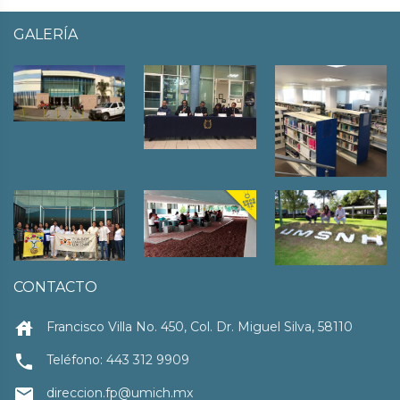
GALERÍA
CONTACTO
house
Francisco Villa No. 450, Col. Dr. Miguel Silva, 58110
local_phone
Teléfono: 443 312 9909
email
direccion.fp@umich.mx