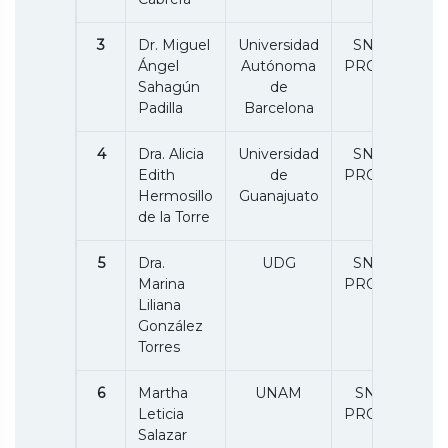
3
Dr. Miguel
Universidad
SNII 1 /
Ángel
Autónoma
PRODEP
Sahagún
de
Padilla
Barcelona
4
Dra. Alicia
Universidad
SNII 1 /
Edith
de
PRODEP
Hermosillo
Guanajuato
de la Torre
5
Dra.
UDG
SNII 1 /
Marina
PRODEP
Liliana
González
Torres
6
Martha
UNAM
SNII1 /
Leticia
PRODEP
Salazar