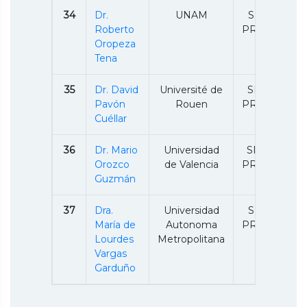
34
Dr.
UNAM
SNII 1 /
Roberto
PRODEP
Oropeza
Tena
35
Dr. David
Université de
SNII 2 /
Pavón
Rouen
PRODEP
Cuéllar
36
Dr. Mario
Universidad
SNII C /
Orozco
de Valencia
PRODEP
Guzmán
37
Dra.
Universidad
SNII 1 /
María de
Autonoma
PRODEP
Lourdes
Metropolitana
Vargas
Garduño