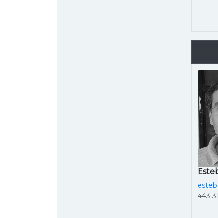
Este
esteb
443 31