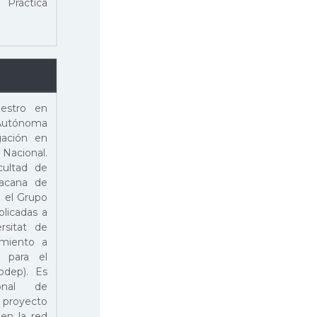
 Práctica
aestro en
 Autónoma
gación en
 Nacional.
cultad de
oacana de
n el Grupo
plicadas a
rsitat de
imiento a
 para el
odep). Es
onal de
l proyecto
 en la red