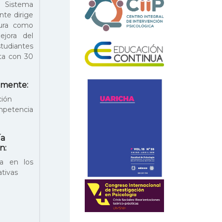
 Sistema
nte dirige
tura como
jora del
diantes
ta con 30
almente:
ción
etencia
a
ía
n:
ta en los
ativas
o