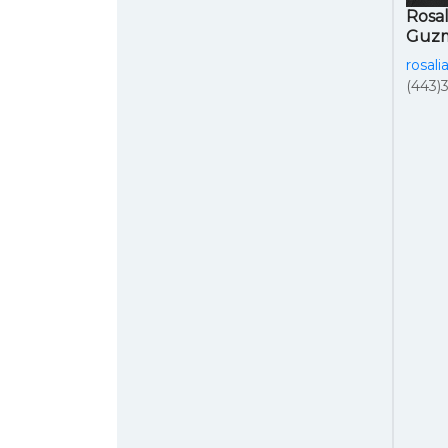
Rosal
Guz
rosal
(443)