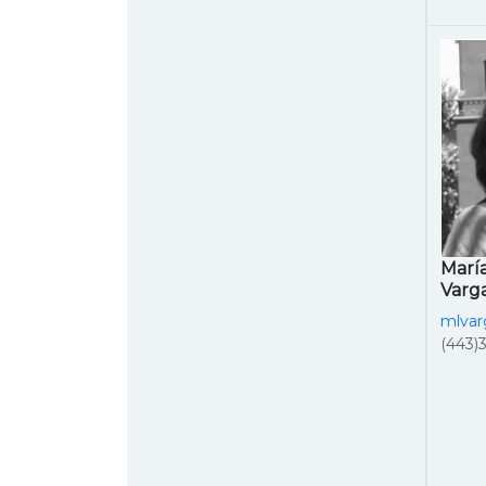
Marí
Varg
mlva
(443)