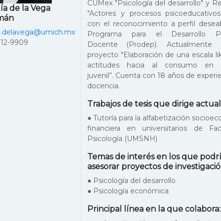
CUMex "Psicología del desarrollo" y 
ía de la Vega
"Actores y procesos psicoeducativos
mán
con el reconocimiento a perfil desea
ia.delavega@umich.mx
Programa para el Desarrollo Pro
312-9909
Docente (Prodep). Actualmente d
proyecto "Elaboración de una escala li
actitudes hacia al consumo en p
juvenil”. Cuenta con 18 años de experie
docencia.
Trabajos de tesis que dirige actu
● Tutoría para la alfabetización socioe
financiera en universitarios de Fa
Psicología (UMSNH)
Temas de interés en los que podr
asesorar proyectos de investigació
● Psicología del desarrollo
● Psicología económica
Principal línea en la que colabora: