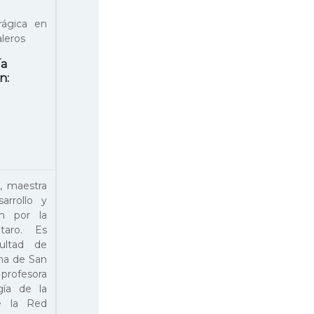
rágica en
leros
ía
n:
a, maestra
arrollo y
n por la
taro. Es
cultad de
ana de San
profesora
gía de la
e la Red