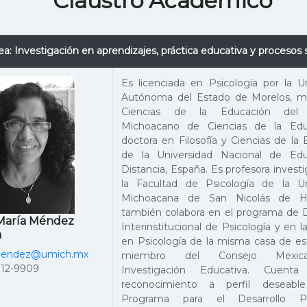
Claustro Académico
ea: Investigación en aprendizajes, práctica educativa y procesos 
Es licenciada en Psicología por la U
Autónoma del Estado de Morelos, m
Ciencias de la Educación del I
Michoacano de Ciencias de la Edu
doctora en Filosofía y Ciencias de la
de la Universidad Nacional de Ed
Distancia, España. Es profesora invest
la Facultad de Psicología de la Un
Michoacana de San Nicolás de Hi
también colabora en el programa de 
María Méndez
Interinstitucional de Psicología y en l
a
en Psicología de la misma casa de es
mendez@umich.mx
miembro del Consejo Mexi
312-9909
Investigación Educativa. Cuent
reconocimiento a perfil deseabl
Programa para el Desarrollo Pro