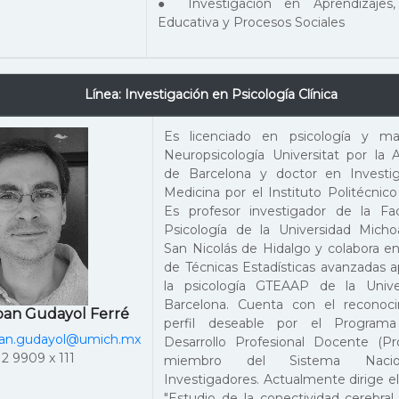
● Investigación en Aprendizajes,
Educativa y Procesos Sociales
Línea: Investigación en Psicología Clínica
Es licenciado en psicología y m
Neuropsicología Universitat por la
de Barcelona y doctor en Investi
Medicina por el Instituto Politécnico
Es profesor investigador de la Fa
Psicología de la Universidad Mich
San Nicolás de Hidalgo y colabora e
de Técnicas Estadísticas avanzadas a
la psicología GTEAAP de la Unive
Barcelona. Cuenta con el reconoc
ban Gudayol Ferré
perfil deseable por el Programa
an.gudayol@umich.mx
Desarrollo Profesional Docente (Pr
2 9909 x 111
miembro del Sistema Naci
Investigadores. Actualmente dirige e
"Estudio de la conectividad cerebral