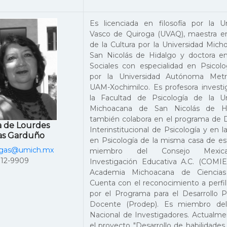
Es licenciada en filosofía por la Un
Vasco de Quiroga (UVAQ), maestra en 
de la Cultura por la Universidad Mic
San Nicolás de Hidalgo y doctora en
Sociales con especialidad en Psicolo
por la Universidad Autónoma Metro
UAM-Xochimilco. Es profesora investi
la Facultad de Psicología de la Un
Michoacana de San Nicolás de Hi
también colabora en el programa de 
a de Lourdes
Interinstitucional de Psicología y en l
as Garduño
en Psicología de la misma casa de es
rgas@umich.mx
miembro del Consejo Mexi
312-9909
Investigación Educativa A.C. (COMIE
Academia Michoacana de Ciencias 
Cuenta con el reconocimiento a perfi
por el Programa para el Desarrollo P
Docente (Prodep). Es miembro del
Nacional de Investigadores. Actualme
el proyecto "Desarrollo de habilidade