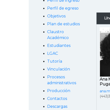
Perfil de ingreso
Perfil de egreso
Objetivos
Lín
Plan de estudios
Claustro
Académico
Estudiantes
LGAC
Tutoría
Vinculación
Procesos
Ana 
administrativos
Pug
Producción
ana.
(443)
Contactos
Descargas