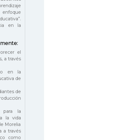
endizaje
 enfoque
ucativa”.
ia en la
almente:
orecer el
, a través
do en la
ucativa de
diantes de
roducción
 para la
a la vida
de Morelia
a a través
ico como