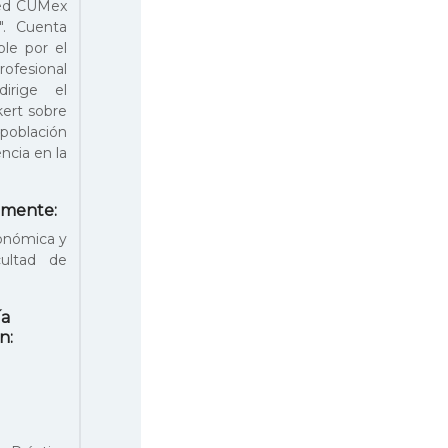
Red CUMex
". Cuenta
ble por el
fesional
irige el
kert sobre
oblación
ncia en la
almente:
conómica y
cultad de
ía
n: