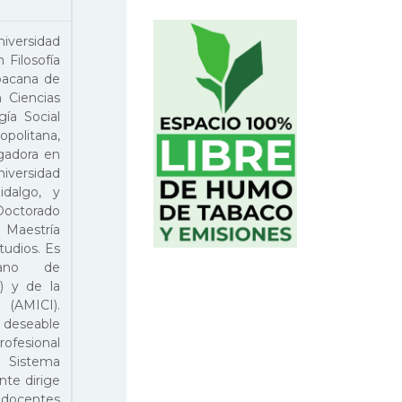
iversidad
Filosofía
hoacana de
 Ciencias
gía Social
politana,
gadora en
iversidad
dalgo, y
Doctorado
a Maestría
tudios. Es
cano de
) y de la
(AMICI).
l deseable
rofesional
 Sistema
nte dirige
s docentes