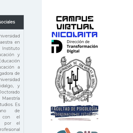
sociales
niversidad
aestra en
nstituto
cación y
 Educación
ucación a
igadora de
iversidad
dalgo, y
Doctorado
a Maestría
tudios. Es
cano de
a con el
e por el
fesional