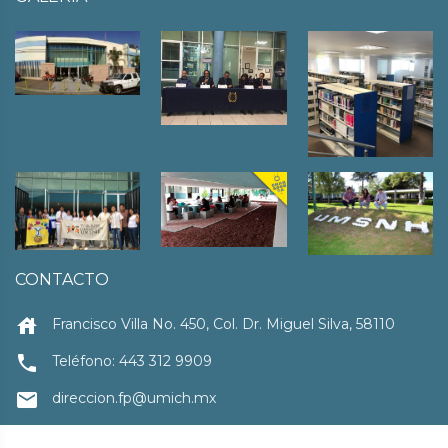
CONTACTO
house
Francisco Villa No. 450, Col. Dr. Miguel Silva, 58110
local_phone
Teléfono: 443 312 9909
email
direccion.fp@umich.mx