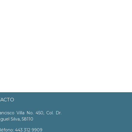
TACTO
ancisco Villa No. 450, Col. Dr.
guel Silva, 58110
léfono: 443 312 9909