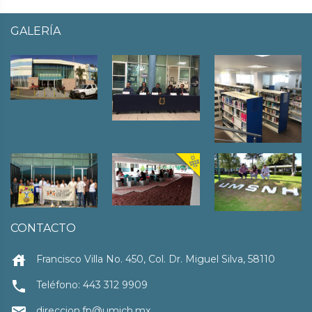
GALERÍA
CONTACTO
house
Francisco Villa No. 450, Col. Dr. Miguel Silva, 58110
local_phone
Teléfono: 443 312 9909
direccion.fp@umich.mx