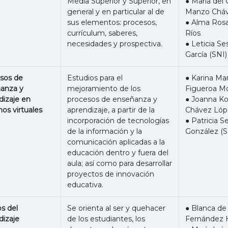
Media Superior y Superior, en
● María del
general y en particular al de
Manzo Chá
sus elementos: procesos,
● Alma Rosa
currículum, saberes,
Ríos
necesidades y prospectiva.
● Leticia S
García (SNI)
sos de
Estudios para el
● Karina Mar
anza y
mejoramiento de los
Figueroa M
dizaje en
procesos de enseñanza y
● Joanna Ko
os virtuales
aprendizaje, a partir de la
Chávez Lóp
incorporación de tecnologías
● Patricia S
de la información y la
González (S
comunicación aplicadas a la
educación dentro y fuera del
aula; así como para desarrollar
proyectos de innovación
educativa.
s del
Se orienta al ser y quehacer
● Blanca de 
dizaje
de los estudiantes, los
Fernández 