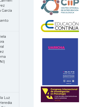
 Carmen
vez
 García
esento
iela
ora
ral
ez
erna
NI)
la Luz
Heredia