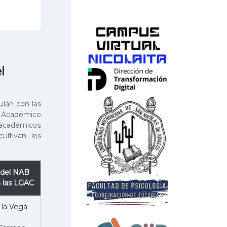
l
ulan con las
o Académico
 académicos
ltivan los
del NAB
a las LGAC
 la Vega