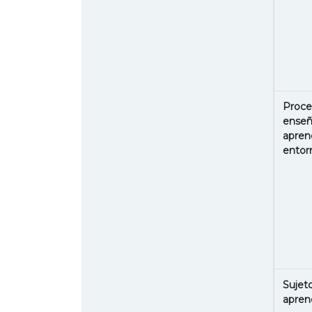
Proce
enseñ
apren
entorn
Sujeto
apren