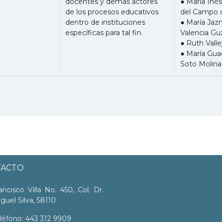
docentes y demás actores
● María In
de los procesos educativos
del Campo 
dentro de instituciones
● María Jaz
específicas para tal fin.
Valencia G
● Ruth Valle
● María Gua
Soto Molina
TACTO
ancisco Villa No. 450, Col. Dr.
guel Silva, 58110
léfono: 443 312 9909