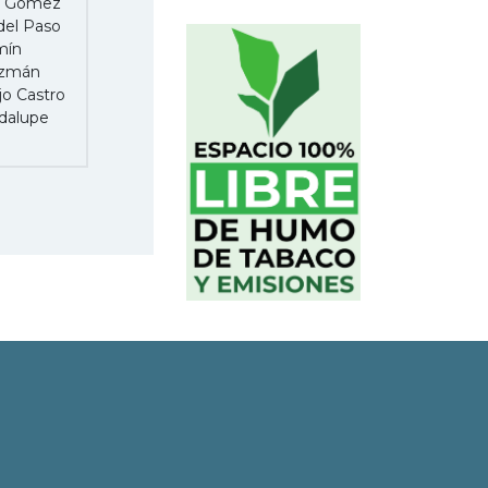
és Gómez
del Paso
mín
uzmán
jo Castro
dalupe