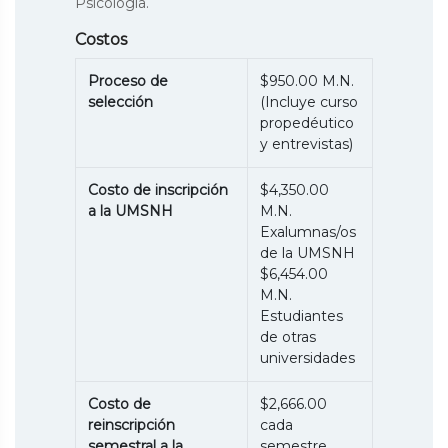
Psicología.
Costos
Proceso de
$950.00 M.N.
selección
(Incluye curso
propedéutico
y entrevistas)
Costo de inscripción
$4,350.00
a la UMSNH
M.N.
Exalumnas/os
de la UMSNH
$6,454.00
M.N.
Estudiantes
de otras
universidades
Costo de
$2,666.00
reinscripción
cada
semestral a la
semestre