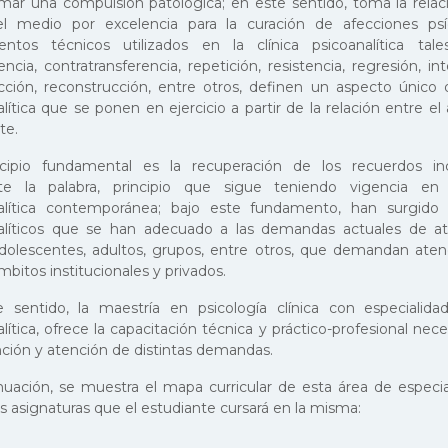
rmar una compulsión patológica; en este sentido, toma la relaci
 medio por excelencia para la curación de afecciones psí
entos técnicos utilizados en la clínica psicoanalítica ta
encia, contratransferencia, repetición, resistencia, regresión, in
cción, reconstrucción, entre otros, definen un aspecto único d
lítica que se ponen en ejercicio a partir de la relación entre el 
te.
cipio fundamental es la recuperación de los recuerdos in
te la palabra, principio que sigue teniendo vigencia en 
alítica contemporánea; bajo este fundamento, han surgido d
alíticos que se han adecuado a las demandas actuales de a
adolescentes, adultos, grupos, entre otros, que demandan aten
mbitos institucionales y privados.
 sentido, la maestría en psicología clínica con especialidad
lítica, ofrece la capacitación técnica y práctico-profesional nece
nción y atención de distintas demandas.
nuación, se muestra el mapa curricular de esta área de especial
s asignaturas que el estudiante cursará en la misma: