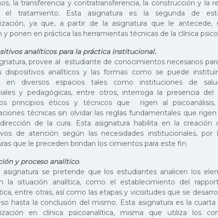
os, la transferencia y contratransferencia, la construcción y la r
e el tratamiento. Esta asignatura es la segunda de es
lización, ya que, a partir de la asignatura que le antecede, 
 y ponen en práctica las herramientas técnicas de la clínica psicoa
sitivos analíticos para la práctica institucional.
.
ignatura, provee al estudiante de conocimientos necesarios para
os dispositivos analíticos y las formas como se puede instituir
ca en diversos espacios tales como instituciones de salud,
ciales y pedagógicas, entre otros, interroga la presencia del a
s principios éticos y técnicos que rigen al psicoanálisis,
aciones técnicas sin olvidar las reglas fundamentales que rig
 dirección de la cura. Esta asignatura habilita en la creación 
tivos de atención según las necesidades institucionales, por
ras que le preceden brindan los cimientos para este fin.
ción y proceso analítico
.
 asignatura se pretende que los estudiantes analicen los el
an la situación analítica, como el establecimiento del rapport
ica, entre otras, así como las etapas y vicisitudes que se desarro
eso hasta la conclusión del mismo. Esta asignatura es la cuarta
lización en clínica psicoanalítica, misma que utiliza los co