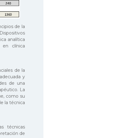
cipios de la
ispositivos
ica analítica
 en clínica
ciales de la
s adecuada y
ades de una
rapéutico. La
que, como su
e la técnica
as técnicas
rpretación de