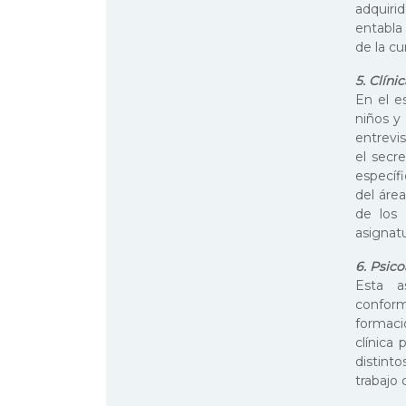
adquiri
entabla 
de la cu
5. Clíni
En el e
niños y
entrevis
el secre
específi
del área
de los 
asignatu
6. Psico
Esta a
conform
formació
clínica
distint
trabajo 