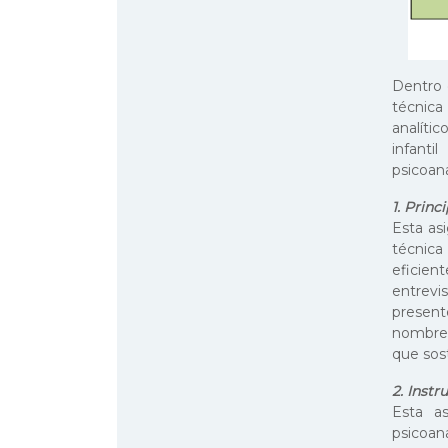
Dentro d
técnica
analític
infanti
psicoan
1. Princ
Esta as
técnica
eficien
entrevis
present
nombre l
que sost
2. Instr
Esta as
psicoana