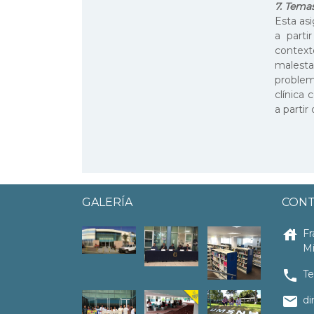
7. Temas
Esta as
a parti
context
malesta
problem
clínica 
a partir
GALERÍA
CON
house
Fr
Mi
local_phone
Te
email
di