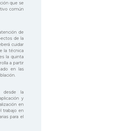
ación que se
jetivo común
 atención de
pectos de la
eberá cuidar
e la técnica
es la quinta
olla a partir
lado en las
blación.
n desde la
plicación y
alización en
l trabajo en
rias para el