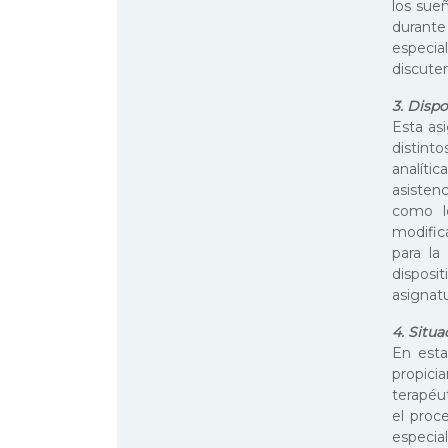
los sueñ
durant
especia
discuten
3. Dispo
Esta as
distint
analíti
asisten
como lo
modific
para la
disposi
asignatu
4. Situa
En esta
propici
terapéut
el proc
especia