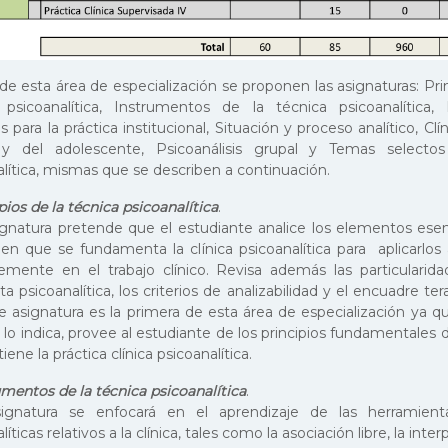
e esta área de especialización se proponen las asignaturas: Prin
 psicoanalítica, Instrumentos de la técnica psicoanalítica, D
os para la práctica institucional, Situación y proceso analítico, Clín
l y del adolescente, Psicoanálisis grupal y Temas selectos
alítica, mismas que se describen a continuación.
ipios de la técnica psicoanalítica
.
ignatura pretende que el estudiante analice los elementos esen
 en que se fundamenta la clínica psicoanalítica para aplicarlo
temente en el trabajo clínico. Revisa además las particularid
ta psicoanalítica, los criterios de analizabilidad y el encuadre te
e asignatura es la primera de esta área de especialización ya 
o indica, provee al estudiante de los principios fundamentales d
iene la práctica clínica psicoanalítica.
umentos de la técnica psicoanalítica
.
ignatura se enfocará en el aprendizaje de las herramient
líticas relativos a la clínica, tales como la asociación libre, la inte