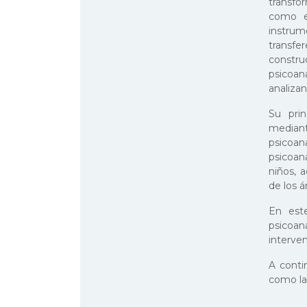
transfo
como el
instrum
transfer
constru
psicoana
analizan
Su prin
median
psicoan
psicoan
niños, 
de los á
En este
psicoana
interve
A conti
como la