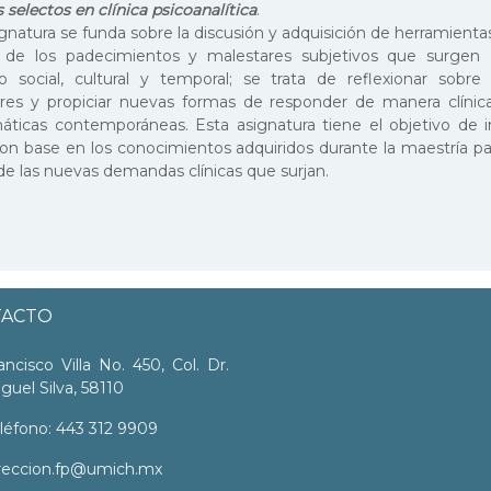
 selectos en clínica psicoanalítica
.
ignatura se funda sobre la discusión y adquisición de herramient
r de los padecimientos y malestares subjetivos que surgen a
o social, cultural y temporal; se trata de reflexionar sobre
res y propiciar nuevas formas de responder de manera clínica
áticas contemporáneas. Esta asignatura tiene el objetivo de i
con base en los conocimientos adquiridos durante la maestría par
 de las nuevas demandas clínicas que surjan.
TACTO
ancisco Villa No. 450, Col. Dr.
guel Silva, 58110
léfono: 443 312 9909
reccion.fp@umich.mx