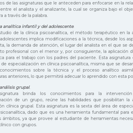
dos de las asignaturas que le anteceden para enfocarse en la rel
entre el analista y el analizante, la cual se organiza bajo el ob
ra a través de la palabra.
ca analítica infantil y del adolescente
.
studio de la clínica psicoanalítica, el método terapéutico en la
 adolescentes implica modificaciones a la técnica, desde los as
ta, la demanda de atención, el lugar del analista en el que se d
to profesional con el menor y, por consiguiente, la aplicación d
ca para el trabajo con los padres del paciente. Esta asignatura 
 de especialización en clínica psicoanalítica, misma que se desarr
conocimientos sobre la técnica y el proceso analítico asimi
ras anteriores, lo que permitirá adecuar lo aprendido con esta po
análisis grupal
.
signatura brinda los conocimientos para la intervenció
ación de un grupo, reúne las habilidades que posibilitan la a
n clínica grupal. Esta asignatura es la sexta del área de especi
 psicoanalítica, dado que es una herramienta fundamental para e
os ámbitos, ya que provee al estudiante de herramientas necesa
clínico con grupos.