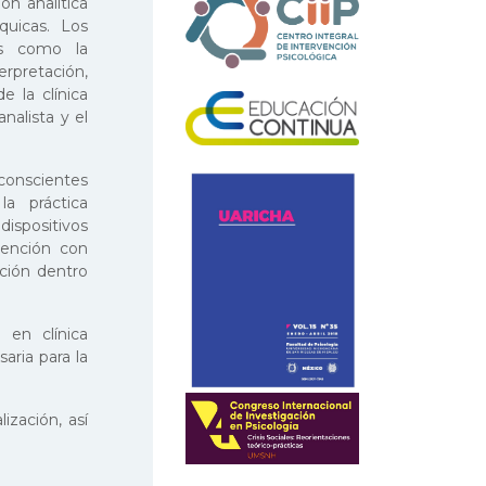
ón analítica
quicas. Los
les como la
terpretación,
e la clínica
analista y el
conscientes
la práctica
ispositivos
tención con
ción dentro
 en clínica
saria para la
ización, así