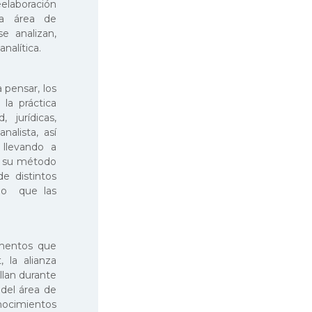
eelaboración
ta área de
se analizan,
nalítica.
 pensar, los
 la práctica
 jurídicas,
nalista, así
 llevando a
en su método
de distintos
 lo que las
ementos que
, la alianza
llan durante
 del área de
nocimientos